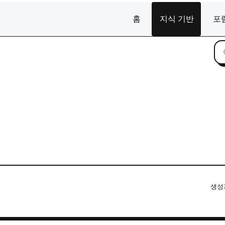
홈
지식 기반
포
생성자 